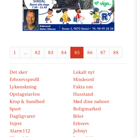
1
...
82
83
84
85
86
87
88
Det sker
Lokalt nyt
Erhvervsprofil
Mindeord
Lykønskning
Fakta om
Opslagstavlen
Husstand
Krop & Sundhed
Mød dine naboer
Sport
Boligmarked
Dagligvarer
Biler
Vejret
Erhverv
Alarm112
Jobnyt