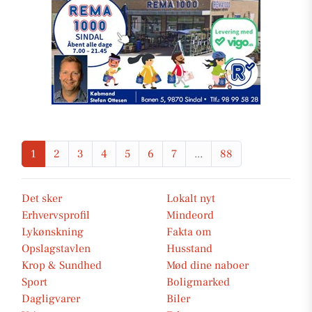
1
2
3
4
5
6
7
...
88
Det sker
Lokalt nyt
Erhvervsprofil
Mindeord
Lykønskning
Fakta om
Opslagstavlen
Husstand
Krop & Sundhed
Mød dine naboer
Sport
Boligmarked
Dagligvarer
Biler