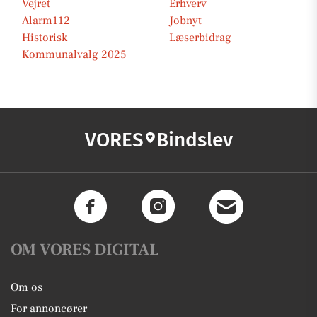
Vejret
Erhverv
Alarm112
Jobnyt
Historisk
Læserbidrag
Kommunalvalg 2025
VORES
Bindslev
OM VORES DIGITAL
Om os
For annoncører