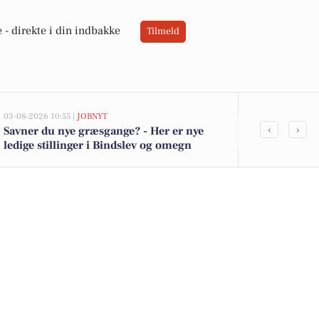
 -
direkte i din indbakke
Tilmeld
03-08-2026 10:55 |
JOBNYT
03-08-2026 08:3
‹
›
Savner du nye græsgange? - Her er nye
Bliv en del 
ledige stillinger i Bindslev og omegn
aftenvagt so
sundhedsassi