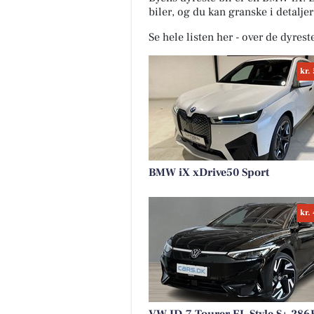
biler, og du kan granske i detalje
Se hele listen her - over de dyrest
kr.
BMW iX xDrive50 Sport
kr.