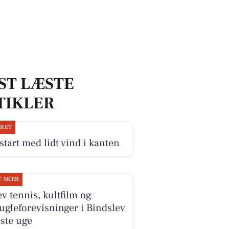
ST LÆSTE
TIKLER
JRET
start med lidt vind i kanten
T SKER
v tennis, kultfilm og
ugleforevisninger i Bindslev
ste uge