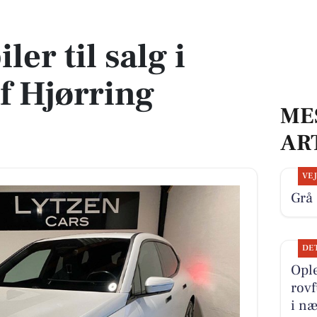
af Hjørring Kommune
ler til salg i
f Hjørring
ME
AR
VE
Grå 
DE
Ople
rovf
i næ