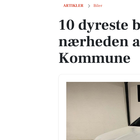
10 dyreste biler til salg i nærheden 
ARTIKLER
Biler
10 dyreste bi
nærheden a
Kommune