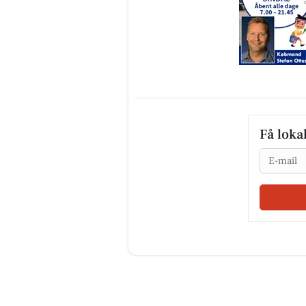
Få loka
Email