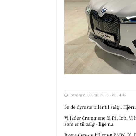
Torsdag d. 09. jul. 2026 - kl. 14:15
Se de dyreste biler til salg i Hj
Vi lader drømmene få frit løb. Vi
som er til salg - lige nu.
Byens dyreste bil er en BMW iX. D