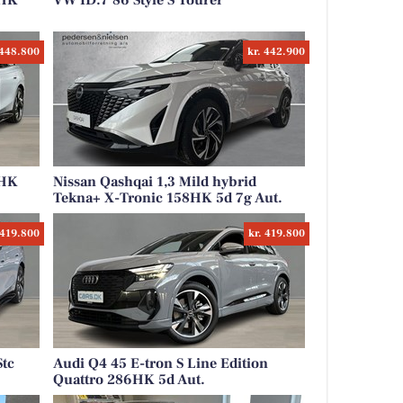
6HK
VW ID.7 86 Style S Tourer
 448.800
kr. 442.900
6HK
Nissan Qashqai 1,3 Mild hybrid
Tekna+ X-Tronic 158HK 5d 7g Aut.
 419.800
kr. 419.800
tc
Audi Q4 45 E-tron S Line Edition
Quattro 286HK 5d Aut.