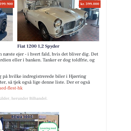
 399.900
kr. 399.000
Fiat 1200 1,2 Spyder
næste ejer - i hvert fald, hvis det bliver dig. Det
ærdien eller i banken. Tanker er dog toldfrie, og
 på hvilke indregistrerede biler i Hjørring
r, så tjek også lige denne liste. Der er også
med-flest-hk
kilder, herunder Bilhandel.