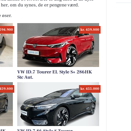
r her, om du synes, de er pengene værd.
e øser.
 594.900
kr. 459.800
VW ID.7 Tourer EL Style S+ 286HK
Stc Aut.
 459.800
kr. 455.000