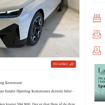
Del artikel
ørring Kommune
 har fundet Hjørring Kommunes dyreste biler -
en koster 594.900. Der er dog flere af de dyre