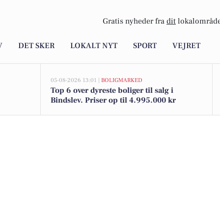
Gratis nyheder fra
dit
lokalområde
V
DET SKER
LOKALT NYT
SPORT
VEJRET
05-08-2026 13:01 |
BOLIGMARKED
Top 6 over dyreste boliger til salg i
Bindslev. Priser op til 4.995.000 kr