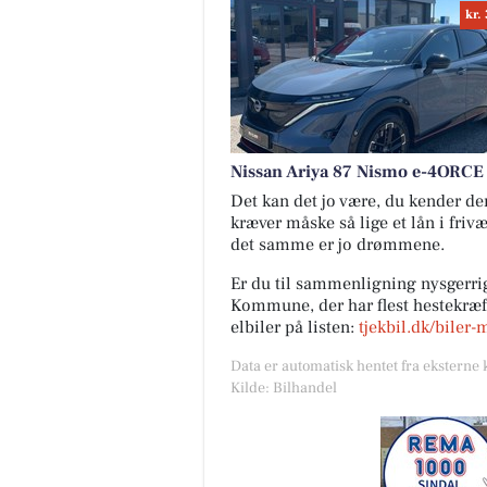
kr.
Nissan Ariya 87 Nismo e-4ORCE
Det kan det jo være, du kender den 
kræver måske så lige et lån i friv
det samme er jo drømmene.
Er du til sammenligning nysgerrig
Kommune, der har flest hestekræfte
elbiler på listen:
tjekbil.dk/biler-
Data er automatisk hentet fra eksterne 
Kilde: Bilhandel