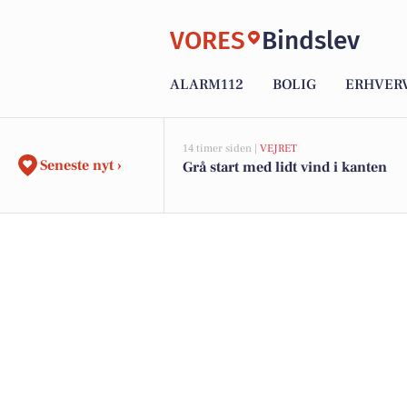
VORES
Bindslev
ALARM112
BOLIG
ERHVER
14 timer siden |
VEJRET
Seneste nyt ›
Grå start med lidt vind i kanten