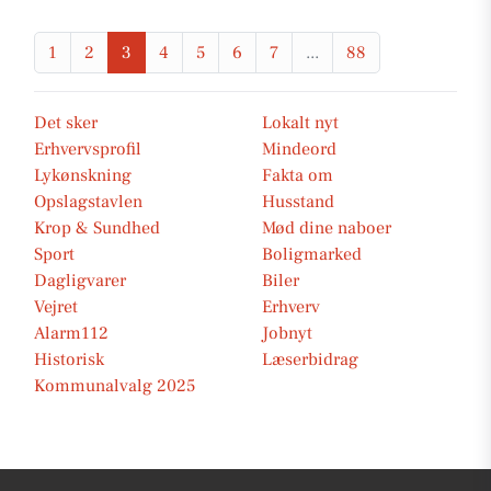
1
2
3
4
5
6
7
...
88
Det sker
Lokalt nyt
Erhvervsprofil
Mindeord
Lykønskning
Fakta om
Opslagstavlen
Husstand
Krop & Sundhed
Mød dine naboer
Sport
Boligmarked
Dagligvarer
Biler
Vejret
Erhverv
Alarm112
Jobnyt
Historisk
Læserbidrag
Kommunalvalg 2025