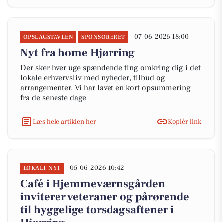
07-06-2026 18:00
OPSLAGSTAVLEN
SPONSORERET
Nyt fra home Hjørring
Der sker hver uge spændende ting omkring dig i det
lokale erhvervsliv med nyheder, tilbud og
arrangementer. Vi har lavet en kort opsummering
fra de seneste dage
Læs hele artiklen her
Kopiér link
05-06-2026 10:42
LOKALT NYT
Café i Hjemmeværnsgården
inviterer veteraner og pårørende
til hyggelige torsdagsaftener i