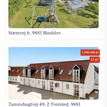
Stærevej 6, 9881 Bindslev
1.200.000 kr
2
72 m
Tannisbugtvej 49, 2 Tversted, 9881