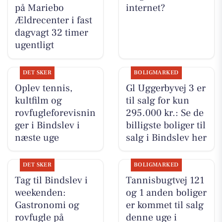
på Mariebo
internet?
Ældrecenter i fast
dagvagt 32 timer
ugentligt
DET SKER
BOLIGMARKED
Oplev tennis,
Gl Uggerbyvej 3 er
kultfilm og
til salg for kun
rovfugleforevisnin
295.000 kr.: Se de
ger i Bindslev i
billigste boliger til
næste uge
salg i Bindslev her
DET SKER
BOLIGMARKED
Tag til Bindslev i
Tannisbugtvej 121
weekenden:
og 1 anden boliger
Gastronomi og
er kommet til salg
rovfugle på
denne uge i