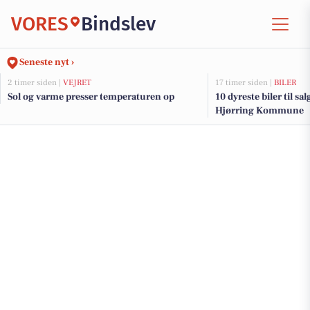
VORES
Bindslev
Seneste nyt ›
2 timer siden |
VEJRET
17 timer siden |
BILER
Sol og varme presser temperaturen op
10 dyreste biler til sa
Hjørring Kommune