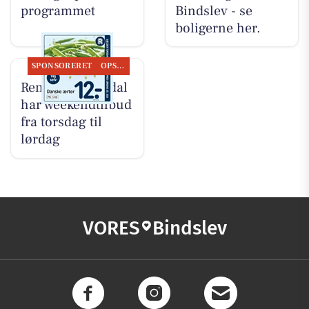
programmet
Bindslev - se
boligerne her.
SPONSORERET
OPSLAGSTAVLEN
Rema 1000 Sindal
har weekendtilbud
fra torsdag til
lørdag
VORES
Bindslev