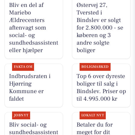
Bliv en del af
Østervej 27,
Mariebo
Tversted i
Ældrecenters
Bindslev er solgt
aftenvagt som
for 2.800.000 - se
social- og
køberen og 3
sundhedsassistent
andre solgte
eller hjælper
boliger
FAKTA OM
BOLIGMARKED
Indbrudsraten i
Top 6 over dyreste
Hjørring
boliger til salg i
Kommune er
Bindslev. Priser op
faldet
til 4.995.000 kr
JOBNYT
LOKALT NYT
Bliv social- og
Betaler du for
sundhedsassistent
meget for dit