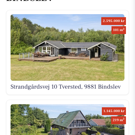
2.595.000 kr
2
101 m
Strandgårdsvej 10 Tversted, 9881 Bindslev
1.145.000 kr
2
219 m