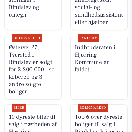
Bindslev og
social- og
omegn
sundhedsassistent
eller hjælper
BOLIGMARKED
FAKTA OM
Østervej 27,
Indbrudsraten i
Tversted i
Hjørring
Bindslev er solgt
Kommune er
for 2.800.000 - se
faldet
køberen og 3
andre solgte
boliger
BILER
BOLIGMARKED
10 dyreste biler til
Top 6 over dyreste
salg i nærheden af
boliger til salg i
Hjørring
Bindslev. Priser op