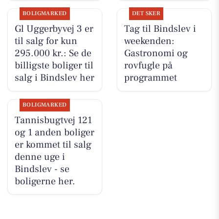
BOLIGMARKED
DET SKER
Gl Uggerbyvej 3 er
Tag til Bindslev i
til salg for kun
weekenden:
295.000 kr.: Se de
Gastronomi og
billigste boliger til
rovfugle på
salg i Bindslev her
programmet
BOLIGMARKED
Tannisbugtvej 121
og 1 anden boliger
er kommet til salg
denne uge i
Bindslev - se
boligerne her.