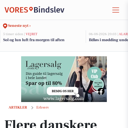
VORES
Bindslev
Seneste nyt ›
5 timer siden |
VEJRET
06-08-2026 20:03 |
ALAR
Sol og lun luft fra morgen til aften
Ildløs i mødding und
Flere danskere tænker anderledes om sommerferien i år
ARTIKLER
Erhverv
Flere danskere