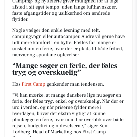
Camping- og hytteferie giver mulighed for at tage
afsted i sit eget tempo, uden lange lufthavnskøer,
faste afgangstider og usikkerhed om ændrede
flytider.
Nogle vælger den enkle løsning med telt,
campingvogn eller autocamper. Andre vil gerne have
lidt mere komfort i en hytte. Fælles for mange er
ønsket om en ferie, hvor der er plads til både frihed,
nærvær og spontane oplevelser.
“Mange søger en ferie, der føles
tryg og overskuelig”
Hos
First Camp
genkender man tendensen.
“Vi kan mærke, at mange danskere lige nu søger en
ferie, der føles tryg, enkel og overskuelig. Når der er
uro i verden, og når priserne fylder mere i
hverdagen, bliver det ekstra vigtigt at kunne
planlægge en ferie, hvor man har overblik over både
rejsen, budgettet og oplevelserne,” siger Kent
Lodberg, Head of Marketing hos First Camp