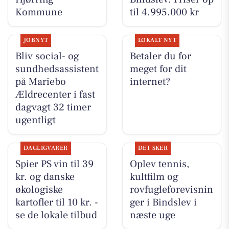
Kommune
til 4.995.000 kr
JOBNYT
LOKALT NYT
Bliv social- og
Betaler du for
sundhedsassistent
meget for dit
på Mariebo
internet?
Ældrecenter i fast
dagvagt 32 timer
ugentligt
DAGLIGVARER
DET SKER
Spier PS vin til 39
Oplev tennis,
kr. og danske
kultfilm og
økologiske
rovfugleforevisnin
kartofler til 10 kr. -
ger i Bindslev i
se de lokale tilbud
næste uge