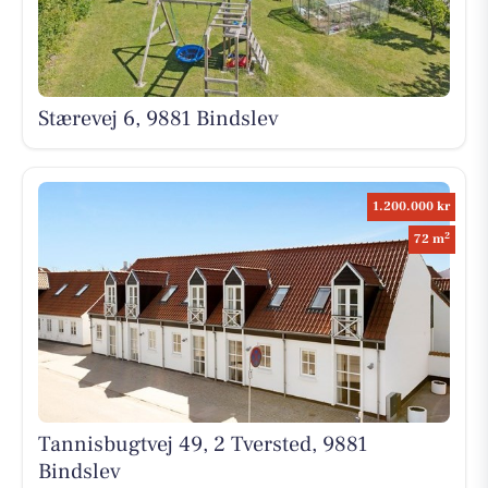
Stærevej 6, 9881 Bindslev
1.200.000 kr
2
72 m
Tannisbugtvej 49, 2 Tversted, 9881
Bindslev