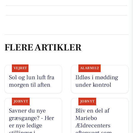
FLERE ARTIKLER
VEJRET
ALARM112
Sol og lun luft fra
Ildløs i mødding
morgen til aften
under kontrol
JOBNYT
JOBNYT
Savner du nye
Bliv en del af
græsgange? - Her
Mariebo
er nye ledige
Ældrecenters
stillinger i
aftenvagt som