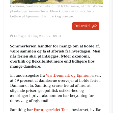
Økonomi, overblik og fleksibilitet fylder mere, når danskerne
planlægger sommerferie. Flere kigger derfor mod ferie
tættere på hjemmet i Danmark og Sverige.
Del artikel
Lørdag d. 30. maj 2026 - kl. 08:01
Sommerferien handler for mange om at koble af,
være sammen og få et afbræk fra hverdagen. Men
når ferien skal planlægges, fylder økonomi,
overblik og fleksibilitet mere end tidligere hos
mange danskere.
En undersøgelse fra
VisitDenmark og Epinion
viser,
at 49 procent af danskerne overvejer at holde ferie i
Danmark i år. Samtidig svarer tre ud af fire, at
stigende priser, geopolitisk usikkerhed og
ændringer i privatøkonomien har betydning for
deres valg af rejsemål.
Samtidig har
Forbrugerrådet Tænk
beskrevet, hvilke