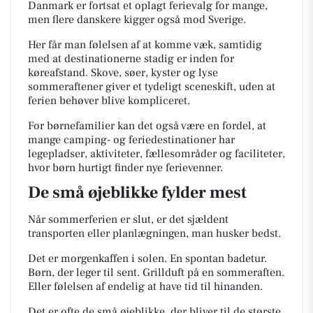
Danmark er fortsat et oplagt ferievalg for mange,
men flere danskere kigger også mod Sverige.
Her får man følelsen af at komme væk, samtidig
med at destinationerne stadig er inden for
køreafstand. Skove, søer, kyster og lyse
sommeraftener giver et tydeligt sceneskift, uden at
ferien behøver blive kompliceret.
For børnefamilier kan det også være en fordel, at
mange camping- og feriedestinationer har
legepladser, aktiviteter, fællesområder og faciliteter,
hvor børn hurtigt finder nye ferievenner.
De små øjeblikke fylder mest
Når sommerferien er slut, er det sjældent
transporten eller planlægningen, man husker bedst.
Det er morgenkaffen i solen. En spontan badetur.
Børn, der leger til sent. Grillduft på en sommeraften.
Eller følelsen af endelig at have tid til hinanden.
Det er ofte de små øjeblikke, der bliver til de største