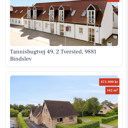
Tannisbugtvej 49, 2 Tversted, 9881
Bindslev
475.000 kr
2
142 m