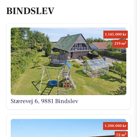
BINDSLEV
1.145.000 kr
2
219 m
Stærevej 6, 9881 Bindslev
1.200.000 kr
2
72 m