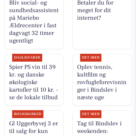
Bliv social- og
Betaler du for
sundhedsassistent
meget for dit
på Mariebo
internet?
Ældrecenter i fast
dagvagt 32 timer
ugentligt
DAGLIGVARER
DET SKER
Spier PS vin til 39
Oplev tennis,
kr. og danske
kultfilm og
økologiske
rovfugleforevisnin
kartofler til 10 kr. -
ger i Bindslev i
se de lokale tilbud
næste uge
BOLIGMARKED
DET SKER
Gl Uggerbyvej 3 er
Tag til Bindslev i
til salg for kun
weekenden: