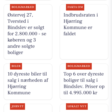
BOLIGMARKED
FAKTA OM
Østervej 27,
Indbrudsraten i
Tversted i
Hjørring
Bindslev er solgt
Kommune er
for 2.800.000 - se
faldet
køberen og 3
andre solgte
boliger
BILER
BOLIGMARKED
10 dyreste biler til
Top 6 over dyreste
salg i nærheden af
boliger til salg i
Hjørring
Bindslev. Priser op
Kommune
til 4.995.000 kr
JOBNYT
LOKALT NYT