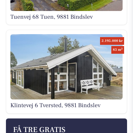
Tuenvej 68 Tuen, 9881 Bindslev
2.195.000 kr
2
83 m
Klintevej 6 Tversted, 9881 Bindslev
FÅ TRE GRATIS