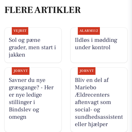
FLERE ARTIKLER
VEJRET
ALARM112
Sol og pæne
Ildløs i mødding
grader, men start i
under kontrol
jakken
JOBNYT
JOBNYT
Savner du nye
Bliv en del af
græsgange? - Her
Mariebo
er nye ledige
Ældrecenters
stillinger i
aftenvagt som
Bindslev og
social- og
omegn
sundhedsassistent
eller hjælper