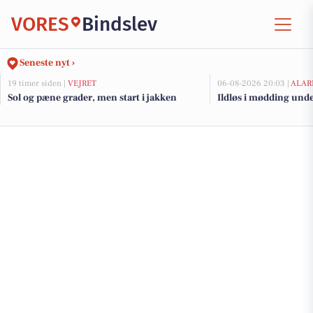
VORES
Bindslev
Seneste nyt ›
19 timer siden |
VEJRET
06-08-2026 20:03 |
ALAR
Sol og pæne grader, men start i jakken
Ildløs i mødding und