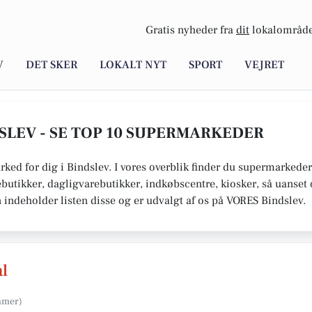
Gratis nyheder fra
dit
lokalområde
V
DET SKER
LOKALT NYT
SPORT
VEJRET
SLEV - SE TOP 10 SUPERMARKEDER
rked for dig i Bindslev. I vores overblik finder du supermarkede
butikker, dagligvarebutikker, indkøbscentre, kiosker, så uanse
n indeholder listen disse og er udvalgt af os på VORES Bindslev.
l