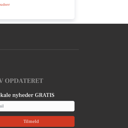
pudser
V OPDATERET
okale nyheder GRATIS
Tilmeld