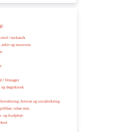
ng
.
sted / mekanik
k, arkiv og museum
ve
r
 / Urmager
 og døgnkiosk
 forvaltning, forsvar og socialsikring
 grillbar, isbar mm.
- og hudpleje
rked