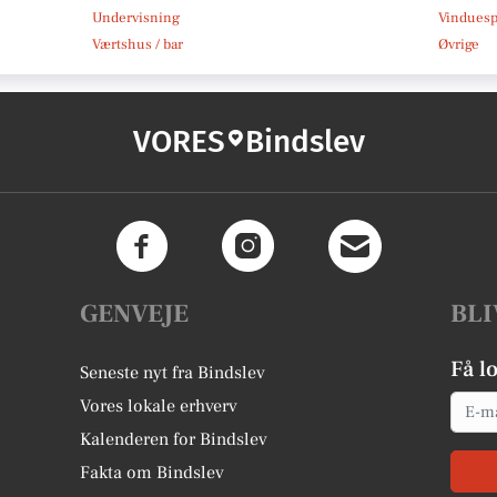
Undervisning
Vindues
Værtshus / bar
Øvrige
VORES
Bindslev
GENVEJE
BLI
Få l
Seneste nyt fra Bindslev
Email
Vores lokale erhverv
Kalenderen for Bindslev
Fakta om Bindslev