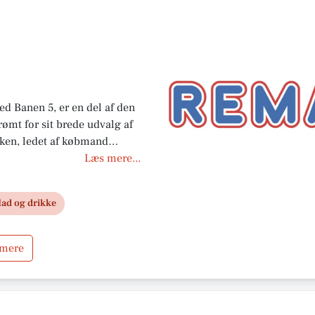
d Banen 5, er en del af den
ømt for sit brede udvalg af
ikken, ledet af købmand
 kl. 7.00 til 21.45, hvilket
Læs mere...
handle, når det passer dem.
og god kundeservice er REMA
ad og drikke
andt de lokale indbyggere.
 mere