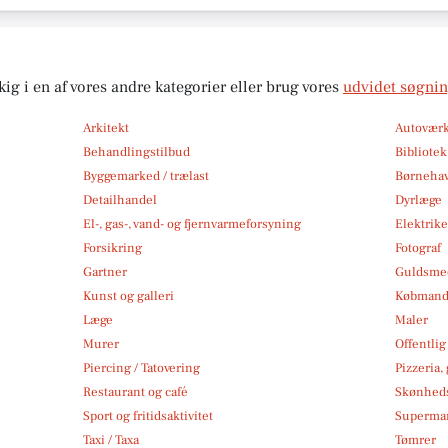
kig i en af vores andre kategorier eller brug vores
udvidet søgni
Arkitekt
Autoværk
Behandlingstilbud
Bibliote
Byggemarked / trælast
Børneha
Detailhandel
Dyrlæge
El-, gas-, vand- og fjernvarmeforsyning
Elektrike
Forsikring
Fotograf
Gartner
Guldsmed
Kunst og galleri
Købmand
Læge
Maler
Murer
Offentlig
Piercing / Tatovering
Pizzeria,
Restaurant og café
Skønheds
Sport og fritidsaktivitet
Superma
Taxi / Taxa
Tømrer