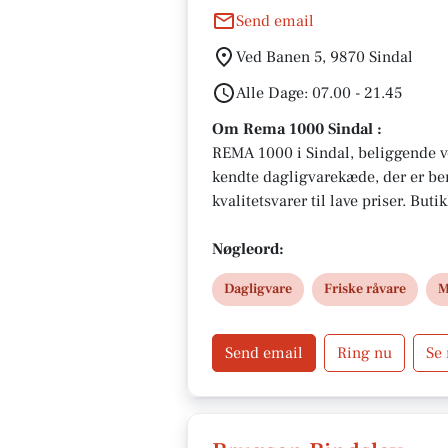
Send email
Ved Banen 5, 9870 Sindal
Alle Dage: 07.00 - 21.45
Om Rema 1000 Sindal :
REMA 1000 i Sindal, beliggende ve
kendte dagligvarekæde, der er ber
kvalitetsvarer til lave priser. But
Stefan Ottesen, er åben hver dag fra
gør det praktisk for kunderne at 
Nøgleord:
Med fokus på friskhed, kvalitet 
Dagligvare
Friske råvare
M
1000 i Sindal et populært valg bl
Send email
Ring nu
Se