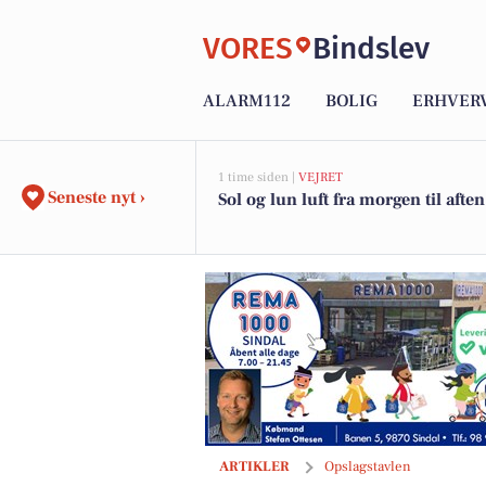
VORES
Bindslev
ALARM112
BOLIG
ERHVER
1 time siden |
VEJRET
Seneste nyt ›
Sol og lun luft fra morgen til aften
Rema 1000 Sindal præsenterer weekend
ARTIKLER
Opslagstavlen