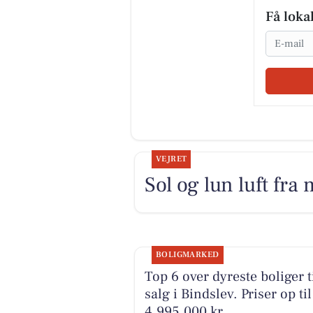
Få loka
Email
VEJRET
Sol og lun luft fra
BOLIGMARKED
Top 6 over dyreste boliger t
salg i Bindslev. Priser op til
4.995.000 kr