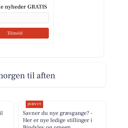
le nyheder GRATIS
Tilmeld
 morgen til aften
JOBNYT
il
Savner du nye græsgange? -
Her er nye ledige stillinger i
Bindslev og omegn