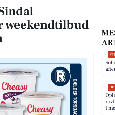
Sindal
r weekendtilbud
ME
n
AR
VE
Sol 
afte
DE
Ople
rovf
i næ