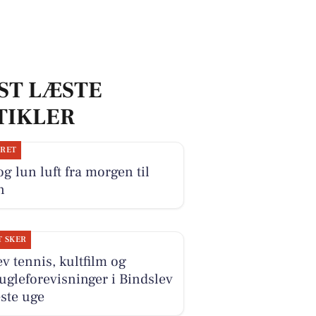
ST LÆSTE
TIKLER
JRET
og lun luft fra morgen til
n
T SKER
v tennis, kultfilm og
ugleforevisninger i Bindslev
ste uge