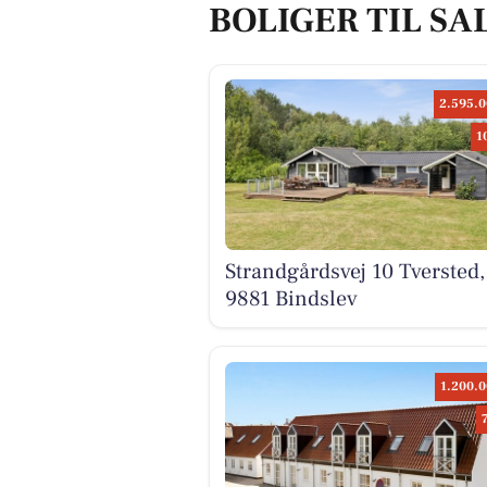
BOLIGER TIL SA
2.595.0
1
Strandgårdsvej 10 Tversted,
9881 Bindslev
1.200.0