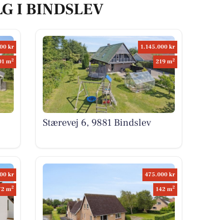
LG I BINDSLEV
00 kr
1.145.000 kr
2
2
01 m
219 m
Stærevej 6, 9881 Bindslev
00 kr
475.000 kr
2
2
72 m
142 m