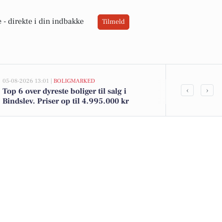
 -
direkte i din indbakke
Tilmeld
05-08-2026 13:01 |
BOLIGMARKED
03-08-2026 10:55
‹
›
Top 6 over dyreste boliger til salg i
Savner du ny
Bindslev. Priser op til 4.995.000 kr
ledige stilli