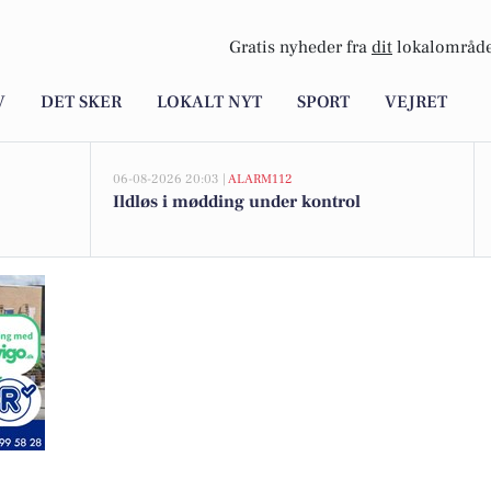
Gratis nyheder fra
dit
lokalområde
V
DET SKER
LOKALT NYT
SPORT
VEJRET
06-08-2026 20:03 |
ALARM112
Ildløs i mødding under kontrol
tilbud fra i morgen