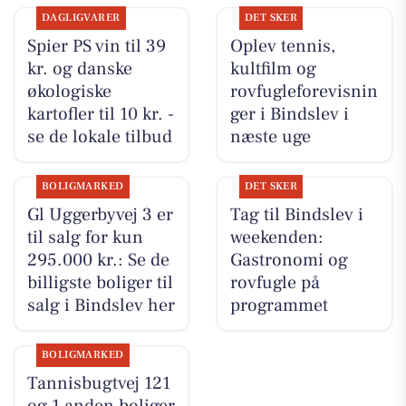
DAGLIGVARER
DET SKER
Spier PS vin til 39
Oplev tennis,
kr. og danske
kultfilm og
økologiske
rovfugleforevisnin
kartofler til 10 kr. -
ger i Bindslev i
se de lokale tilbud
næste uge
BOLIGMARKED
DET SKER
Gl Uggerbyvej 3 er
Tag til Bindslev i
til salg for kun
weekenden:
295.000 kr.: Se de
Gastronomi og
billigste boliger til
rovfugle på
salg i Bindslev her
programmet
BOLIGMARKED
Tannisbugtvej 121