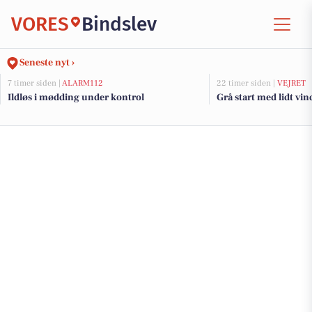
VORES
Bindslev
Seneste nyt ›
7 timer siden |
ALARM112
22 timer siden |
VEJRET
Ildløs i mødding under kontrol
Grå start med lidt vin