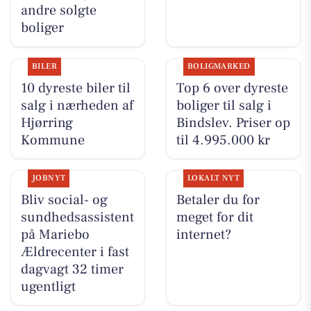
andre solgte
boliger
BILER
BOLIGMARKED
10 dyreste biler til
Top 6 over dyreste
salg i nærheden af
boliger til salg i
Hjørring
Bindslev. Priser op
Kommune
til 4.995.000 kr
JOBNYT
LOKALT NYT
Bliv social- og
Betaler du for
sundhedsassistent
meget for dit
på Mariebo
internet?
Ældrecenter i fast
dagvagt 32 timer
ugentligt