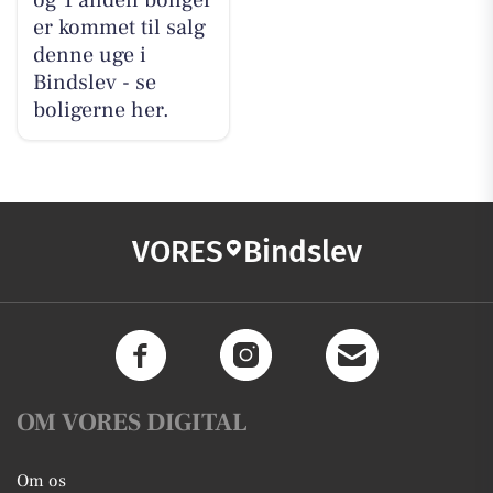
og 1 anden boliger
er kommet til salg
denne uge i
Bindslev - se
boligerne her.
VORES
Bindslev
OM VORES DIGITAL
Om os