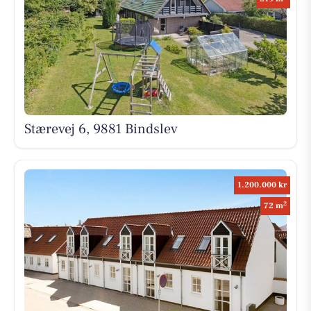
Stærevej 6, 9881 Bindslev
1.200.000 kr
2
72 m