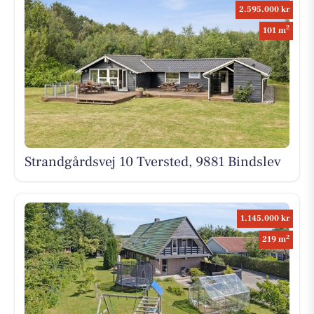
2.595.000 kr
2
101 m
Strandgårdsvej 10 Tversted, 9881 Bindslev
1.145.000 kr
2
219 m