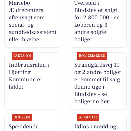
Mariebo
Tversted i
Ældrecenters
Bindslev er solgt
aftenvagt som
for 2.800.000 - se
social- og
køberen og 3
sundhedsassistent
andre solgte
eller hjælper
boliger
FAKTA OM
BOLIGMARKED
Indbrudsraten i
Strandgårdsvej 10
Hjørring
og 2 andre boliger
Kommune er
er kommet til salg
faldet
denne uge i
Bindslev - se
boligerne her.
DET SKER
ALARM112
Spændende
Ildløs i mødding