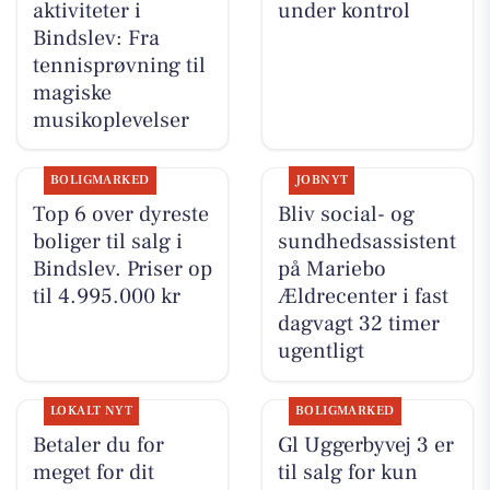
aktiviteter i
under kontrol
Bindslev: Fra
tennisprøvning til
magiske
musikoplevelser
BOLIGMARKED
JOBNYT
Top 6 over dyreste
Bliv social- og
boliger til salg i
sundhedsassistent
Bindslev. Priser op
på Mariebo
til 4.995.000 kr
Ældrecenter i fast
dagvagt 32 timer
ugentligt
LOKALT NYT
BOLIGMARKED
Betaler du for
Gl Uggerbyvej 3 er
meget for dit
til salg for kun