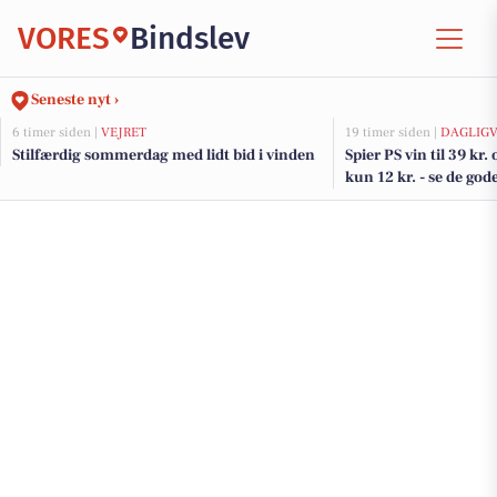
VORES
Bindslev
Seneste nyt ›
6 timer siden |
VEJRET
19 timer siden |
DAGLIGV
Stilfærdig sommerdag med lidt bid i vinden
Spier PS vin til 39 kr
kun 12 kr. - se de god