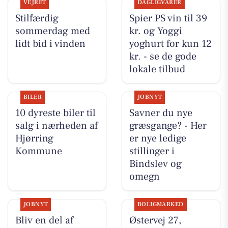
VEJRET
DAGLIGVARER
Stilfærdig
Spier PS vin til 39
sommerdag med
kr. og Yoggi
lidt bid i vinden
yoghurt for kun 12
kr. - se de gode
lokale tilbud
BILER
JOBNYT
10 dyreste biler til
Savner du nye
salg i nærheden af
græsgange? - Her
Hjørring
er nye ledige
Kommune
stillinger i
Bindslev og
omegn
JOBNYT
BOLIGMARKED
Bliv en del af
Østervej 27,