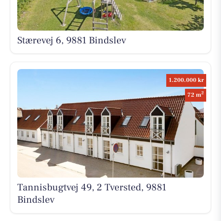
Stærevej 6, 9881 Bindslev
1.200.000 kr
2
72 m
Tannisbugtvej 49, 2 Tversted, 9881
Bindslev