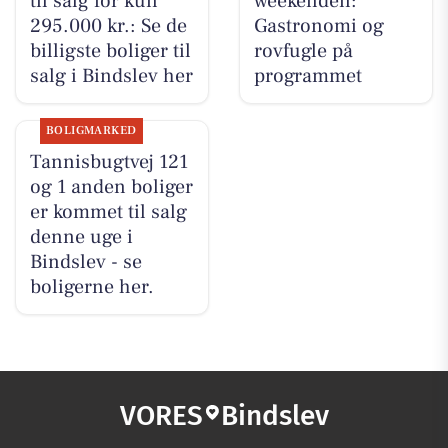
til salg for kun
weekenden:
295.000 kr.: Se de
Gastronomi og
billigste boliger til
rovfugle på
salg i Bindslev her
programmet
BOLIGMARKED
Tannisbugtvej 121
og 1 anden boliger
er kommet til salg
denne uge i
Bindslev - se
boligerne her.
VORES
Bindslev