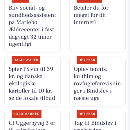
Bliv social- og
Betaler du for
sundhedsassistent
meget for dit
på Mariebo
internet?
Ældrecenter i fast
dagvagt 32 timer
ugentligt
DAGLIGVARER
DET SKER
Spier PS vin til 39
Oplev tennis,
kr. og danske
kultfilm og
økologiske
rovfugleforevisnin
kartofler til 10 kr. -
ger i Bindslev i
se de lokale tilbud
næste uge
BOLIGMARKED
DET SKER
Gl Uggerbyvej 3 er
Tag til Bindslev i