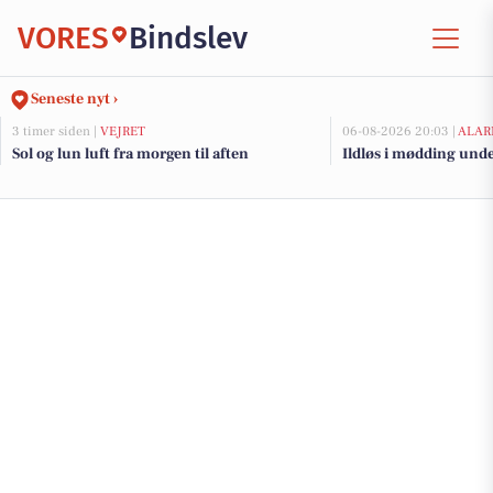
VORES
Bindslev
Seneste nyt ›
3 timer siden |
VEJRET
06-08-2026 20:03 |
ALAR
Sol og lun luft fra morgen til aften
Ildløs i mødding und