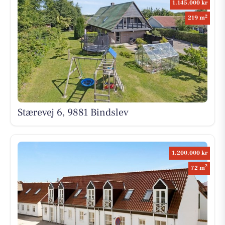
1.145.000 kr
2
219 m
Stærevej 6, 9881 Bindslev
1.200.000 kr
2
72 m