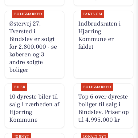
BOLIGMARKED
FAKTA OM
Østervej 27,
Indbrudsraten i
Tversted i
Hjørring
Bindslev er solgt
Kommune er
for 2.800.000 - se
faldet
køberen og 3
andre solgte
boliger
BILER
BOLIGMARKED
10 dyreste biler til
Top 6 over dyreste
salg i nærheden af
boliger til salg i
Hjørring
Bindslev. Priser op
Kommune
til 4.995.000 kr
JOBNYT
LOKALT NYT