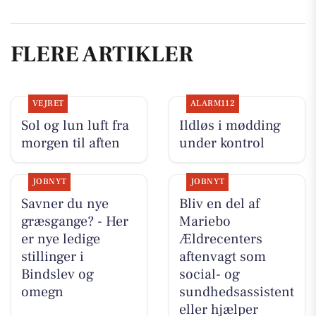
FLERE ARTIKLER
VEJRET
ALARM112
Sol og lun luft fra
Ildløs i mødding
morgen til aften
under kontrol
JOBNYT
JOBNYT
Savner du nye
Bliv en del af
græsgange? - Her
Mariebo
er nye ledige
Ældrecenters
stillinger i
aftenvagt som
Bindslev og
social- og
omegn
sundhedsassistent
eller hjælper